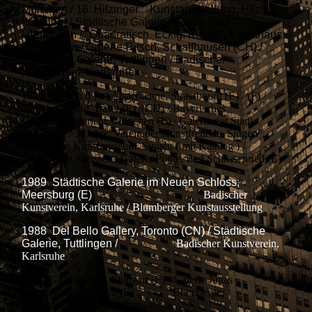
München / 16. Hilzinger Kunstausstellung, Hilzingen
(Katalog) / Städtische Galerie "Fauler Pelz",
Überlingen / "Quadratisch. Eckig. Kunst.", Kunsthaus
Wiesbaden / Galerie Ritsch, Schaffhausen (CH) /
Städtische Galerie, Tuttlingen / Badischer
Kunstverein, Karlsruhe
1990 Maison d´Art Alsachienne, Strassbourg (E) / (F) /
Galerie Conrad, Basel (E) /(CH) / Bayerisches
Verwaltungsgericht, München (E) / Galerie der Stadt
Tuttlingen / 30Jahre"Verein der Kunstfreunde Singen",
Städtisches Kunstmuseum, Singen ( mit Katalog ) /
Stadttheater Meissen / Galerie Pohle, Bad Schussenried (E)
1989 Städtische Galerie im Neuen Schloss,
Meersburg (E)
Badischer
Kunstverein, Karlsruhe / B
lumberger Kunstausstellung
1988 Del Bello Gallery, Toronto (CN) / Städtische
Galerie, Tuttlingen /
Badischer Kunstverein,
Karlsruhe
1987 Galerie Götz, Stuttgart (E) / Galerie Juttas
Schneckenhaus, Bühl (E) Blumberger
Kunstausstellung, Blumberg