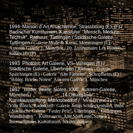
1995 Galerie La Forma Nuova, Lindau / Naffouj Gallery,
Landstuhl / Autoren Galerie 1, München / Blumberger
Kunstausstellung, Blumberg / "Art Scene, Kunstforum",
Europahalle, Castrop-Rauxel
1994 Maison d´Art Alsachienne, Strassbourg (E), (F) /
Badischer Kunstverein, Karlsruhe "Mensch. Medizin.
Technik", Rathaus Tuttlingen / Städtische Galerie,
Tuttlingen /
Galerie Mode & Kunst, Memmingen (E) /
Autoren Galerie 1, München / 10. Anniversaire Les Paintres,
Sallanches (F)
1993 Photonic Art Galerie, VS- Villingen (E) /
Städtische Galerie, Überlingen /
Rathaus - Galerie,
Spaichingen (E) / Galerie "Alte Färberei", Schopfheim (E) /
"Bilder. Briefe. Noten" Autoren Galerie 1, München
1992 "Bilder. Briefe. Noten. XXII", Autoren-Galerie,
München / 14.Ostallgäuer
Kunstausstellung, Marktoberdorf /
"Mensch und Tier",
Villa Bosch, Radolfzell /
Galerie Juttas Schneckenhaus, Bühl
/ Städtische Galerie "Fauler Pelz", Überlingen / "Öffnungen.
Wandlungen ", Kunstverein, Alte Sparkasse, Singen /
Internationales Kunstforum, Niedernhausen
1991 "Bilder. Briefe. Noten. XX", Autoren-Galerie,