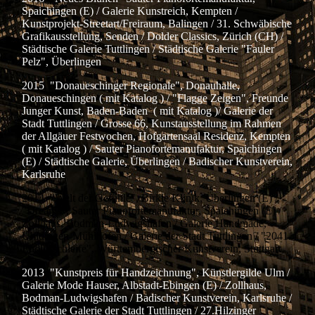
Spaichingen (E) / Galerie Kunstreich, Kempten /
Kunstprojekt-Streetart/Freiraum, Balingen / 31. Schwäbische
Grafikausstellung, Senden / Dolder Classics, Zürich (CH) /
Städtische Galerie Tuttlingen / Städtische Galerie "Fauler
Pelz", Überlingen
2015 "Donaueschinger Regionale", Donauhalle,
Donaueschingen ( mit Katalog ) / "Flagge Zeigen", Freunde
Junger Kunst, Baden-Baden ( mit Katalog )/ Galerie der
Stadt Tuttlingen / Grosse 66, Kunstausstellung im Rahmen
der Allgäuer Festwochen, Hofgartensaal Residenz, Kempten
( mit Katalog ) / Sauter Pianofortemanufaktur, Spaichingen
(E) / Städtische Galerie, Überlingen / Badischer Kunstverein,
Karlsruhe
2014 "Welt der Gefühle", Birkle Klinik, Überlingen (E) /
"Dreams", Sauter Pianofortemanufaktur, Spaichingen (E) /
Zollhaus, Bodman-Ludwigshafen / Galerie Handmade,
Uhldingen-Mühlhofen / Galerie der Stadt Tuttlingen / "2041.
Endlosschleife", Württembergischer Kunstverein, Stuttgart
2013 "Kunstpreis für Handzeichnung", Künstlergilde Ulm /
Galerie Mode Hauser, Albstadt-Ebingen (E) / Zollhaus,
Bodman-Ludwigshafen / Badischer Kunstverein, Karlsruhe /
Städtische Galerie der Stadt Tuttlingen / 27.Hilzinger