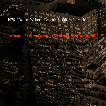
1981 Galerie Eisenmann, Böblingen
1980 "Junge Talente", Trompeterschloss, Bad Säckingen
1976 "Bauen. Wohnen. Leben", Stadthalle Lörrach
Arbeiten in Sammlungen /Collections: (Auswahl)
Württembergisches Landesmuseum, Stuttgart /
Südwestdeutsche Kunststiftung, Singen /
Sammlung Conrad, Basel / Sammlung Gönner,
Hilzingen / Sammlung AKB Bank, Köln /
Sammlung Haspel, Albstadt / Sammlung des
Zollernalbkreises, Landratsamt Balingen /
Sammlung Zeibig, Achern / AOK der Stadt
Tuttlingen / Regierungspräsidium Freiburg /
Sammlung Thurn, Konstanz / Volksbanken
Spaichingen / Sammlung der Gemeinde Hilzingen /
Sammlung Boger, Ravensburg / Sammlung
Alkmaion UG, Neu-Esting / Stadt Spaichingen /
Sammlung der Stadt Singen / Kunstmuseum
Singen / Dortmunder Industriesägen Gmbh /
Sammlung Springsguth, Berlin / Hongkong / Roser