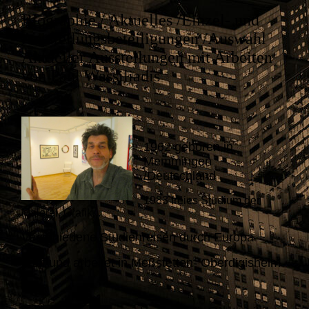
Biographie / Aktuelles /Einzel- und
Ausstellungsbeteiligungen /Auswahl
Aktueller Ausstellungen mit Arbeiten
von Paul Wassiliadis
1962 geboren in
Memmingen
/Deutschland
1983 freies Studium der
Malerei, Grafik...
Verschiedene Studienreisen durch Europa
Lebt und arbeitet in Meßstetten- Oberdigisheim