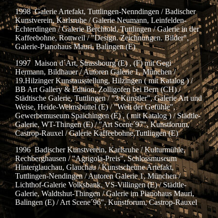
1998 Galerie Artefakt, Tuttlingen-Nenndingen / Badischer
Kunstverein, Karlsruhe / Galerie Neumann, Leinfelden-
Echterdingen / Galerie Berchtold, Tuttlingen / Galerie in der
Kaffeebohne, Rottweil / "Design. Zeichnungen. Bilder",
Galerie-Pianohaus Mauri, Balingen (E)
1997 Maison d´Art, Strassbourg (E) , (F) mit Gegi
Hermann, Bildhauer / Autoren Galerie 1, München /
19.Hilzinger Kunstausstellung, Hilzingen ( mit Katalog ) /
BB Art Gallery & Edition, Zolligofen bei Bern (CH) /
Städtische Galerie, Tuttlingen / "3 Künstler", Galerie Art und
Weise, Heide-Welmsbüttel (E) / "Welt der Gefühle",
Gewerbemuseum Spaichingen (E) , ( mit Katalog ) / Städtle-
Galerie, WT-Thingen (E) / "Art Scene´97", Kunstforum,
Castrop-Rauxel / Galerie Kaffeebohne,Tuttlingen (E)
1996 Badischer Kunstverein, Karlsruhe / Kulturmühle,
Rechberghausen / "Agrigola-Preis", Schlossmuseum
Hinterglauchau, Glauchau / Kunstscheune Artefakt,
Tuttlingen-Nendingen / Autoren Galerie 1, München /
Lichthof-Galerie Volksbank, VS-Villingen (E) / Städtle-
Galerie, Waldtshut-Thingen / Galerie im Pianohaus Mauri,
Balingen (E) / Art Scene´96", Kunstforum, Castrop-Rauxel