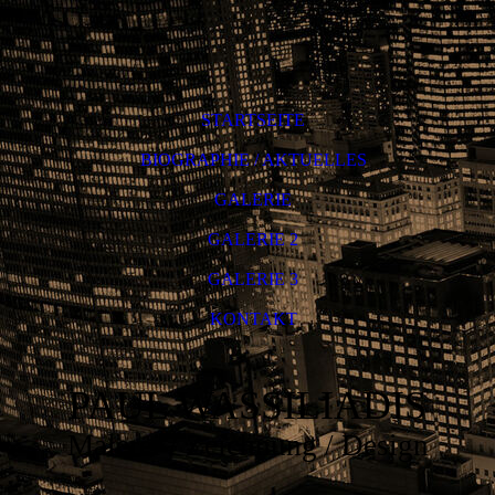
STARTSEITE
BIOGRAPHIE / AKTUELLES
GALERIE
GALERIE 2
GALERIE 3
KONTAKT
PAUL WASSILIADIS
Malerei / Zeichnung / Design