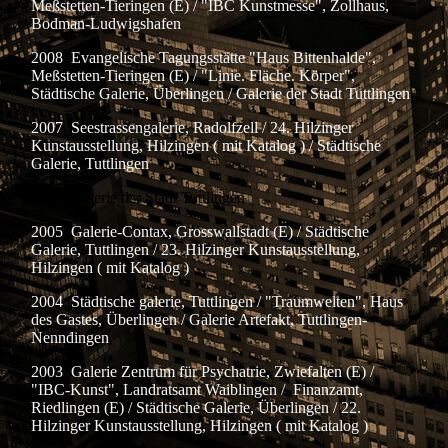
Meßstetten-Tieringen (E) / "IBC Kunstmesse", Zollhaus,
Bodman-Ludwigshafen
2008 Evangelische Tagungsstätte "Haus Bittenhalde",
Meßstetten-Tieringen (E) / "Linie. Fläche. Körper",
Städtische Galerie, Überlingen / Galerie der Stadt Tuttlingen
2007 Seestrassengalerie, Radolfzell / 24. Hilzinger
Kunstausstellung, Hilzingen ( mit Katalog ) / Städtische
Galerie, Tuttlingen
2006 Galerie der Stadt Tuttlingen
2005 Galerie-Contax, Grosswallstadt (E) / Städtische
Galerie, Tuttlingen / 23. Hilzinger Kunstausstellung,
Hilzingen ( mit Katalog )
2004 Städtische galerie, Tuttlingen / "Traumwelten", Haus
des Gastes, Überlingen / Galerie Artefakt, Tuttlingen-
Nenndingen
2003 Galerie Zentrum für Psychatrie, Zwiefalten (E) /
"IBC-Kunst", Landratsamt Waiblingen / Finanzamt,
Riedlingen (E) / Städtische Galerie, Überlingen / 22.
Hilzinger Kunstausstellung, Hilzingen ( mit Katalog )