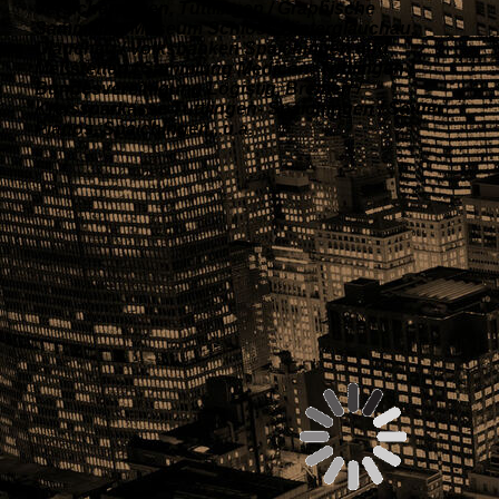
Versicherungen, Tuttlingen / Graphische
Sammlung Museum Schloss Hinterglauchau,
Glauchau / Volksbanken Spaichingen und
Meßstetten / Sammlung Medicon, Tuttlingen /
Bundesvereinigung Logistig, Bremen /
Kreissparkasse Tuttlingen- Spaichingen / Sauter
Pianos, Spaichingen...u.a.