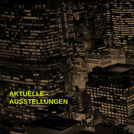
Kontakt / E-mail:
paul-wassiliadis@hotmail.de
Seit 1984 Einzelausstellungen und
Ausstellungsbeteiligungen im
In- und Ausland.
Arbeiten befinden sich in Sammlungen im In-
und Ausland...
Mitglied im Württembergischen Kunstverein, Stuttgart und
im Badischen Kunstverein, Karlsruhe u.a.
::::::::::::::::::::::::::::::::::::::::::::::::::::::::::::::::::::::::::::::::::::::::::::::::::::::::
AKTUELLE -
AUSSTELLUNGEN
.....................................................
JAHRESAUSSTELLUNG