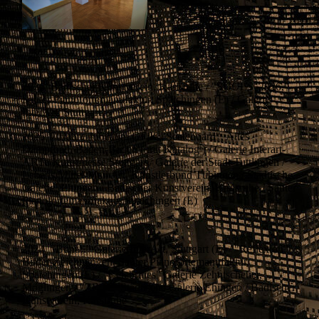
2026 Badischer Kunstverein, Karlsruhe / "SOULS"2026,
Sauter Pianofortemanufaktur, Spaichingen (E) / Galerie
InterArt, Stuttgart
2025 70Jahre Jubiläum GFjK "Scateboard", Altes
Dampfbad, Baden-Baden ( mit Katalog ) / Galerie Interart-
ARTe Kunstmesse Stuttgart / Galerie der Stadt Tuttlingen /
Lebens.Mittel-Mail Art, Künstlerbund Tübingen / Städtische
Galerie, Ehingen / Badischer Kunstverein, Karlsruhe / Sauter
Pianofortemanufaktur, Spaichingen (E)
2024 "Bunt..." Galerie InterArt, Stuttgart (E) / "Reflexion"
Bilder-Zeichnungen, Sauter Pianofortemanufaktur,
Spaichingen (E) / "Celebrities" Galerie Zehntscheuer,
Möglingen / "ZE:IT" Städtische Galerie Ehingen / Badischer
Kunstverein, Karslruhe