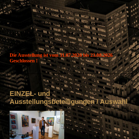
"SOULS"2026
Paul Wassiliadis - Bilder&Zeichnungen
Pianofortemanufaktur Sauter , Spaichingen
Max-Planck-Strasse 20, 78549 Spaichingen
Öffnungszeiten:
Di - Do 9 - 11 Uhr und 13-16 Uhr
Die Ausstellung ist vom 31.07.2026 bis 23.08.2026
Geschlossen !
______________________________________________
EINZEL- und
Ausstellungsbeteiligungen / Auswahl