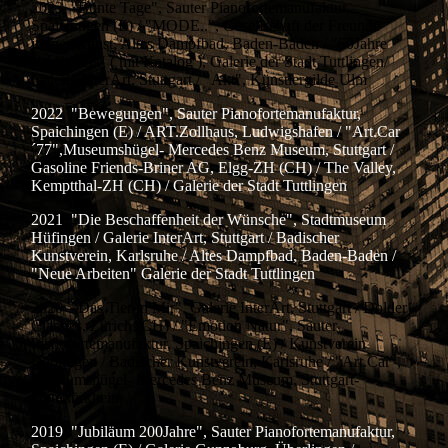
2023 "Bunte Tage", Sauter Pianofortemanufaktur,
Spaichingen (E) / "MODE..", Gesellschaft der Freunde
junger Kunst, Altes Dampfbad, Baden-Baden / "50Jahre
Kunstkreis" ( mit Katalog ), Galerie der Stadt Tuttlingen/
Galerie InterArt, Stuttgart / "Akt", Künstlergilde Ulm
2022 "Bewegungen", Sauter Pianofortemanufaktur,
Spaichingen (E) / ART.Zollhaus, Ludwigshafen / "Art.Car
´77",Museumshügel- Mercedes Benz Museum, Stuttgart /
Gasoline Friends-Briner AG, Elgg-ZH (CH) / The Valley,
Kemptthal-ZH (CH) / Galerie der Stadt Tuttlingen
2021 "Die Beschaffenheit der Wünsche", Stadtmuseum
Hüfingen / Galerie InterArt, Stuttgart / Badischer
Kunstverein, Karlsruhe / Altes Dampfbad, Baden-Baden /
"Neue Arbeiten" Galerie der Stadt Tuttlingen
2020 "Das Tier in Mir", Galerie InterArt, Stuttgart / Dolder
Classics, Zürich (CH) / "Emotion Natur", Sauter
Pianofortemanufaktur, Spaichingen (E) / Kunstverein
Böblingen / Badischer Kunstverein, Karlsruhe / "Art.Car",
Museumshügel- Mercedes Benz Museum, Stuttgart-
Untertürkheim
2019 "Jubiläum 200Jahre", Sauter Pianofortemanufaktur,