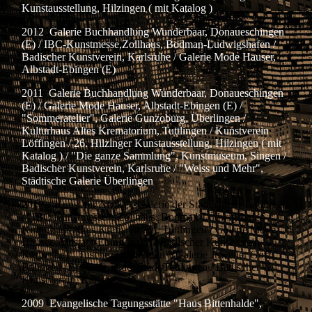
Kunstausstellung, Hilzingen ( mit Katalog )
2012 Galerie Buchhandlung Wunderbaar, Donaueschingen
(E) / IBC-Kunstmesse,Zollhaus, Bodman-Ludwigshafen /
Badischer Kunstverein, Karlsruhe / Galerie Mode Hauser,
Albstadt-Ebingen (E)
2011 Galerie Buchhandlung Wunderbaar, Donaueschingen
(E) / Galerie Mode Hauser, Albstadt-Ebingen (E) /
"Sommeratelier", Galerie Gunzoburg, Überlingen /
Kulturhaus Altes Krematorium, Tuttlingen / Kunstverein
Löffingen / 26. Hilzinger Kunstausstellung, Hilzingen ( mit
Katalog ) / "Die ganze Sammlung", Kunstmuseum, Singen /
Badischer Kunstverein, Karlsruhe / "Weiss und Mehr",
Städtische Galerie Überlingen
2010 "Kunst für Afrika", Galerie der Stadthallen, Tuttlingen
/ "IBC Kunstmesse", Zollhaus, Bodman-Ludwigshafen /
Kulturhaus Altes Krematorium, Tuttlingen / Galerie Mode
Hauser, Albstadt-Ebingen (E) / Badischer Kunstverein,
Karlsruhe / "Tuschezeichnungen", Galerie Juwelier Götz,
Balingen (E) / Galerie der Stadt Tuttlingen / Badischer
Kunstverein, Karlsruhe
2009 Evangelische Tagungsstätte "Haus Bittenhalde",