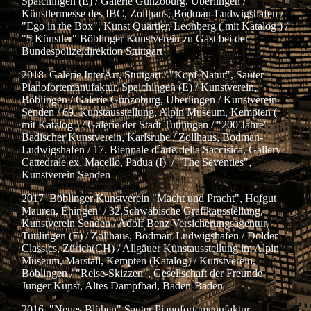
Spaichingen (E) / Galerie Gunzoburg, Überlingen /
Künstlermesse des IBC, Zollhaus, Bodman-Ludwigshafen /
"Ego in the Box", Kunst Quartier, Leonberg ( mit Katalog ) /
"5 Künstler" Böblinger Kunstverein zu Gast bei der
Bundespolizeidirektion Stuttgart
2018 Galerie InterArt, Stuttgart / "Kopf-Natur", Sauter
Pianofortemanufaktur, Spaichingen (E) / Kunstverein,
Böblingen / Galerie Gunzoburg, Überlingen / Kunstverein
Senden / 69. Kunstausstellung, Alpin Museum, Kempten (
mit Katalog ) / Galerie der Stadt Tuttlingen / "200 Jahre"
Badischer Kunstverein, Karlsruhe / Zollhaus, Bodman-
Ludwigshafen / 17. Biennale d´arte della Saccisica, Gallery
Cattedrale ex. Macello, Padua (I) / "The Seventies",
Kunstverein Senden
2017 Böblinger Kunstverein "Macht und Pracht", Hofgut
Mauren, Ehingen / 32.Schwäbische Grafikausstellung,
Kunstverein Senden / Adolf Benz Versicherungsagentur,
Tuttlingen (E) / Zollhaus, Bodman-Ludwigshafen / Dolder
Classics, Zürich(CH) / Allgäuer Kunstausstellung im Alpin
Museum, Marstall, Kempten (Katalog) / Kunstverein,
Böblingen / "Reise-Skizzen", Gesellschaft der Freunde
Junger Kunst, Altes Dampfbad, Baden-Baden
2016 "Neues Blühen" Sauter Pianofortemanufaktur,