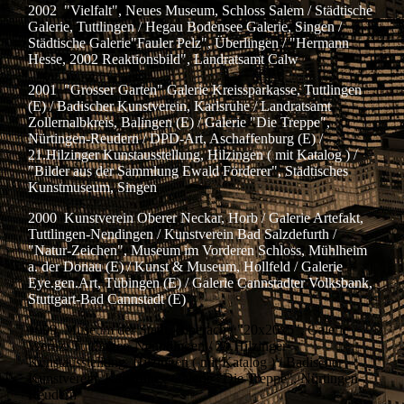
2002 "Vielfalt", Neues Museum, Schloss Salem / Städtische
Galerie, Tuttlingen / Hegau Bodensee Galerie, Singen /
Städtische Galerie"Fauler Pelz", Überlingen / "Hermann
Hesse, 2002 Reaktionsbild", Landratsamt Calw
2001 "Grosser Garten" Galerie Kreissparkasse, Tuttlingen
(E) / Badischer Kunstverein, Karlsruhe / Landratsamt
Zollernalbkreis, Balingen (E) / Galerie "Die Treppe",
Nürtingen-Reudern / DPD-Art, Aschaffenburg (E) /
21.Hilzinger Kunstausstellung, Hilzingen ( mit Katalog ) /
"Bilder aus der Sammlung Ewald Förderer", Städtisches
Kunstmuseum, Singen
2000 Kunstverein Oberer Neckar, Horb / Galerie Artefakt,
Tuttlingen-Nendingen / Kunstverein Bad Salzdefurth /
"Natur-Zeichen", Museum im Vorderen Schloss, Mühlheim
a. der Donau (E) / Kunst & Museum, Hollfeld / Galerie
Eye.gen.Art, Tübingen (E) / Galerie Cannstadter Volksbank,
Stuttgart-Bad Cannstadt (E)
1999 Museum der Stadt, Biberach / "20x20x5", Galerie
Wernz, Tuttlingen-Nenndingen / 20.Hilzinger
Kunstausstellung, Hilzingen ( mit Katalog ) / Badischer
Kunstverein, Karlsruhe / Galerie "Die Treppe", Nürtingen-
Reudern