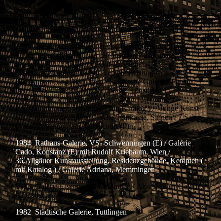
1986 Galerie Scala, Karlsruhe (E) / TROC-Galerie,
Pforzheim (E) / Städtische Galerie "Fauler Pelz", Überlingen
/ Blumberger Kunstausstellung, Blumberg
1985 Gesellschaft für Kunst und Kultur, Runder Turm,
Sigmaringen (E) / "Körner der Fantasie", Kornhaus
Kempten (E) /37.AllgäuerKunstausstellung,
Residenzgebäude der Stadt Kempten / Blumberger
Kunstausstellung, Blumberg / Städtische Galerie "Fauler
Pelz", Überlingen / "Dörfler und 22 Künstler der
Gegenwart", Villa Merkel, Esslingen / 13.Hilzinger
Kunstausstellung, Hilzingen ( mit Katalog ) / "Junge Kunst
aus Baden- Württemberg", Alte Sparkasse, Singen / 7.Salon
D´Art Contemporain, Seloncourt (F)
1984 Rathaus-Galerie, VS- Schwenningen (E) /
Galerie
Cado, Konstanz (E) mit Rudolf Kriebaum, Wien /
36.Allgäuer Kunstausstellung, Residenzgebäude, Kempten (
mit Katalog ) /
Galerie Adriana, Memmingen
1983 Galerie Eisenmann, Böblingen / Alpirsbacher Galerie,
Alpirsbach
1982 Städtische Galerie, Tuttlingen